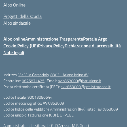
Albo Online
Progetti della scuola
Albo sindacale
Albo online
Amministrazione Trasparente
Portale Argo
Cookie Policy (UE)
Privacy Policy
Dichiarazione di accessibilità
Note legali
Indirizzo:
Via Villa Caracciolo, 83031 Ariano Irpino AV
Centralino:
0825871425
Email:
avic863009@istruzione.it
Posta elettronica certificata (PEC):
avic863009@pec.istruzione.it
Codice fiscale: 90013080644
Codice meccanografico:
AVIC863009
Codice Indice delle Pubbliche Amministrazioni (IPA): istsc_avic863009
Codice unico di fatturazione (CUF): UFPEGE
Amministratori del sito web: G. D'Arrisso, M.F. Grieci