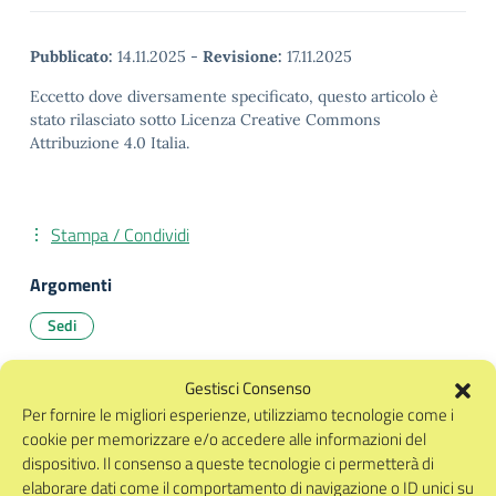
Pubblicato:
14.11.2025
-
Revisione:
17.11.2025
Eccetto dove diversamente specificato, questo articolo è
stato rilasciato sotto Licenza Creative Commons
Attribuzione 4.0 Italia.
Stampa / Condividi
Argomenti
Sedi
Gestisci Consenso
Per fornire le migliori esperienze, utilizziamo tecnologie come i
cookie per memorizzare e/o accedere alle informazioni del
dispositivo. Il consenso a queste tecnologie ci permetterà di
ISTITUTO COMPRENSIVO
STATALE
elaborare dati come il comportamento di navigazione o ID unici su
"Giulio Lusi"