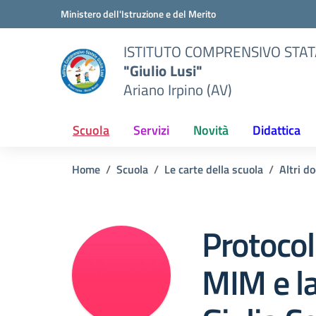
Vai ai contenuti
Vai al menu di navigazione
Vai al footer
Ministero dell'Istruzione e del Merito
ISTITUTO COMPRENSIVO STA
"Giulio Lusi"
Ariano Irpino (AV)
Scuola
Servizi
Novità
Didattica
Home
Scuola
Le carte della scuola
Altri d
Protocoll
MIM e l