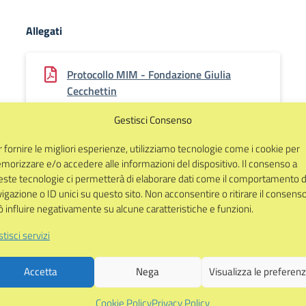
Allegati
Protocollo MIM - Fondazione Giulia
Cecchettin
pdf - 3109 kb
Gestisci Consenso
 fornire le migliori esperienze, utilizziamo tecnologie come i cookie per
orizzare e/o accedere alle informazioni del dispositivo. Il consenso a
Indirizzi di studio collegati
este tecnologie ci permetterà di elaborare dati come il comportamento d
igazione o ID unici su questo sito. Non acconsentire o ritirare il consens
 influire negativamente su alcune caratteristiche e funzioni.
Scuola dell'Infanzia
tisci servizi
Accetta
Nega
Visualizza le preferen
Scuola Secondaria di primo grado
Cookie Policy
Privacy Policy