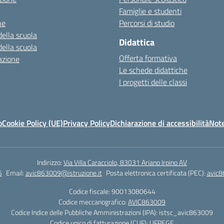
Famiglie e studenti
ne
Percorsi di studio
della scuola
Didattica
della scuola
Offerta formativa
azione
Le schede didattiche
I progetti delle classi
o
Cookie Policy (UE)
Privacy Policy
Dichiarazione di accessibilità
Note
Indirizzo:
Via Villa Caracciolo, 83031 Ariano Irpino AV
5
Email:
avic863009@istruzione.it
Posta elettronica certificata (PEC):
avic8
Codice fiscale: 90013080644
Codice meccanografico:
AVIC863009
Codice Indice delle Pubbliche Amministrazioni (IPA): istsc_avic863009
Codice unico di fatturazione (CUF): UFPEGE