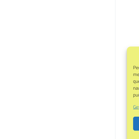
Per
mem
qu
nav
può
Ges