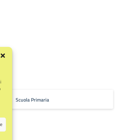
i
o
Scuola Primaria
ze