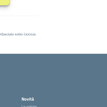
rilasciato sotto Licenza
Novità
Le notizie