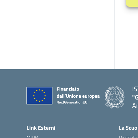
I
"G
Ar
Link Esterni
La Scuo
MIUR
Presenta