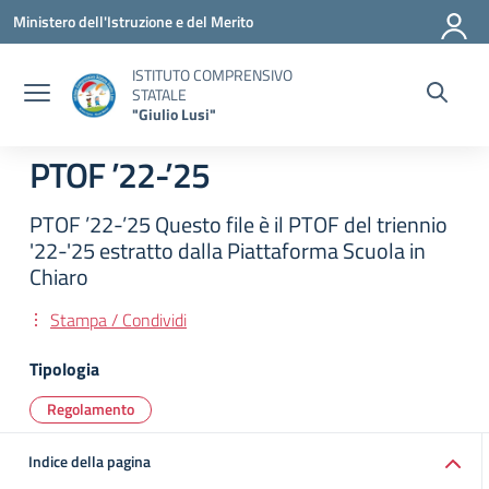
Vai ai contenuti
Vai al menu di navigazione
Vai al footer
Ministero dell'Istruzione e del Merito
ISTITUTO COMPRENSIVO
STATALE
"Giulio Lusi"
PTOF ’22-’25
PTOF ’22-’25 Questo file è il PTOF del triennio
'22-'25 estratto dalla Piattaforma Scuola in
Chiaro
Stampa / Condividi
Tipologia
Regolamento
Indice della pagina