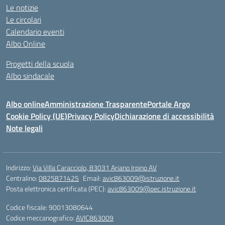
Le notizie
Le circolari
Calendario eventi
Albo Online
Progetti della scuola
Albo sindacale
Albo online
Amministrazione Trasparente
Portale Argo
Cookie Policy (UE)
Privacy Policy
Dichiarazione di accessibilità
Note legali
Indirizzo:
Via Villa Caracciolo, 83031 Ariano Irpino AV
Centralino:
0825871425
Email:
avic863009@istruzione.it
Posta elettronica certificata (PEC):
avic863009@pec.istruzione.it
Codice fiscale: 90013080644
Codice meccanografico:
AVIC863009