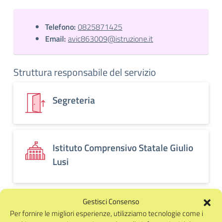
Telefono:
0825871425
Email:
avic863009@istruzione.it
Struttura responsabile del servizio
Segreteria
Istituto Comprensivo Statale Giulio
Lusi
Gestisci Consenso
Per fornire le migliori esperienze, utilizziamo tecnologie come i
Pubblicato:
23.11.2024
-
Revisione:
24.11.2024