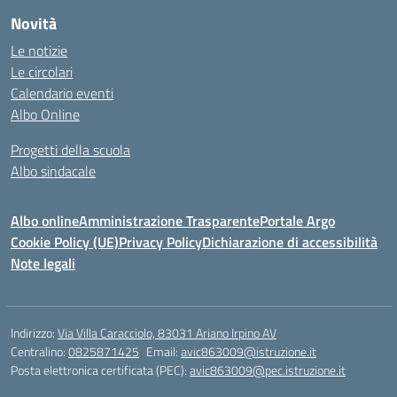
Novità
Le notizie
Le circolari
Calendario eventi
Albo Online
Progetti della scuola
Albo sindacale
Albo online
Amministrazione Trasparente
Portale Argo
Cookie Policy (UE)
Privacy Policy
Dichiarazione di accessibilità
Note legali
Indirizzo:
Via Villa Caracciolo, 83031 Ariano Irpino AV
Centralino:
0825871425
Email:
avic863009@istruzione.it
Posta elettronica certificata (PEC):
avic863009@pec.istruzione.it