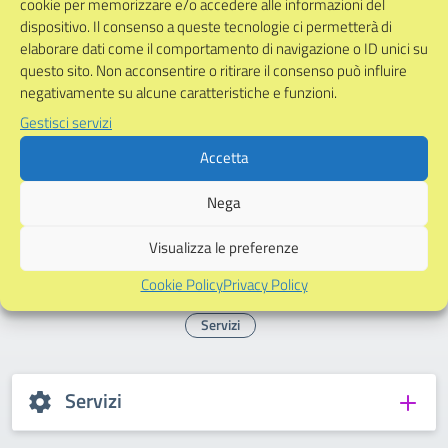
cookie per memorizzare e/o accedere alle informazioni del
dispositivo. Il consenso a queste tecnologie ci permetterà di
Eccetto dove diversamente specificato, questo articolo è
elaborare dati come il comportamento di navigazione o ID unici su
stato rilasciato sotto Licenza Creative Commons
questo sito. Non acconsentire o ritirare il consenso può influire
Attribuzione 4.0 Italia.
negativamente su alcune caratteristiche e funzioni.
Gestisci servizi
Accetta
Altri contenuti che potrebbero
Nega
interessarti
Visualizza le preferenze
Cookie Policy
Privacy Policy
Contenuti filtrati per:
Servizi
Servizi