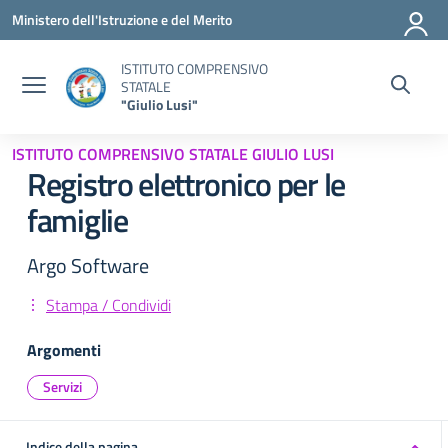
Vai ai contenuti
Vai al menu di navigazione
Vai al footer
Ministero dell'Istruzione e del Merito
ISTITUTO COMPRENSIVO
STATALE
"Giulio Lusi"
ISTITUTO COMPRENSIVO STATALE GIULIO LUSI
Registro elettronico per le
famiglie
Argo Software
Stampa / Condividi
Argomenti
Servizi
Indice della pagina