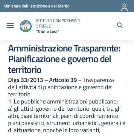
Vai ai contenuti
Vai al menu di navigazione
Vai al footer
Ministero dell'Istruzione e del Merito
ISTITUTO COMPRENSIVO
STATALE
"Giulio Lusi"
Amministrazione Trasparente:
Pianificazione e governo del
territorio
Dlgs 33/2013 – Articolo 39
– Trasparenza
dell’attività di pianificazione e governo del
territorio
1. Le pubbliche amministrazioni pubblicano:
a) gli atti di governo del territorio, quali, tra gli
altri, piani territoriali, piani di coordinamento,
piani paesistici, strumenti urbanistici, generali e
di attuazione, nonché le loro varianti;