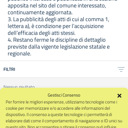
apposita nel sito del comune interessato,
continuamente aggiornata.
3. La pubblicità degli atti di cui al comma 1,
lettera a), è condizione per l’acquisizione
dell’efficacia degli atti stessi.
4. Restano ferme le discipline di dettaglio
previste dalla vigente legislazione statale e
regionale.
FILTRI
Nessun risultato
Gestisci Consenso
Per fornire le migliori esperienze, utilizziamo tecnologie come i
cookie per memorizzare e/o accedere alle informazioni del
ISTITUTO COMPRENSIVO
dispositivo. Il consenso a queste tecnologie ci permetterà di
STATALE
"Giulio Lusi"
elaborare dati come il comportamento di navigazione o ID unici su
Ariano Irpino (AV)
questo sito. Non acconsentire o ritirare il consenso può influire