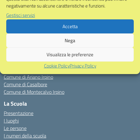
negativamente su alcune caratteristiche e funzioni.
Gestisci servizi
Link Esterni
Accetta
MIUR
Ufficio Scolastico Regionale
Nega
Ambito Territoriale Provinciale
Scuola in Chiaro
Visualizza le preferenze
Iscrizioni On Line
Cookie Policy
Privacy Policy
Invalsi
Comune di Ariano Irpino
Comune di Casalbore
Comune di Montecalvo Irpino
La Scuola
Presentazione
I luoghi
Le persone
I numeri della scuola